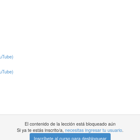
ouTube)
ouTube)
El contenido de la lección está bloqueado aún
Si ya te estás inscrito/a,
necesitas ingresar tu usuario
.
Inscríbete al curso para desbloquear